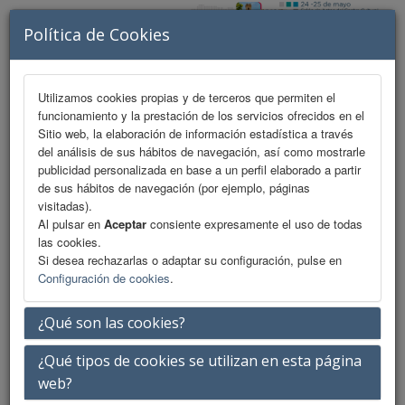
Política de Cookies
Utilizamos cookies propias y de terceros que permiten el
funcionamiento y la prestación de los servicios ofrecidos en el
MENU
Sitio web, la elaboración de información estadística a través
del análisis de sus hábitos de navegación, así como mostrarle
publicidad personalizada en base a un perfil elaborado a partir
de sus hábitos de navegación (por ejemplo, páginas
Comité Organizador y Científico
visitadas).
Al pulsar en
Aceptar
consiente expresamente el uso de todas
las cookies.
Si desea rechazarlas o adaptar su configuración, pulse en
Comité Organizador Y Científico
Configuración de cookies
.
¿Qué son las cookies?
Javier Abellán Martínez
¿Qué tipos de cookies se utilizan en esta página
Vocal
web?
Hospital Universitario de Móstoles. Madrid.