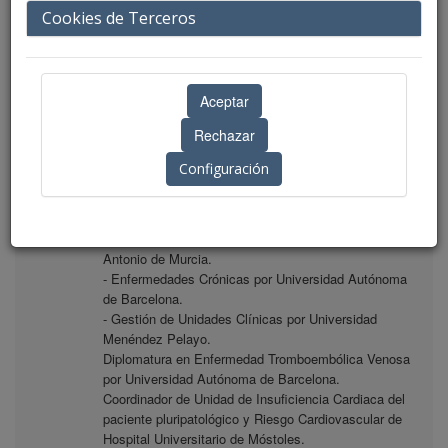
Cookies de Terceros
Biografía
Jefe de Sección de Medicina Interna Hospital
Universitario de Móstoles.
Profesor Asociado Universidad Francisco de Vitoria.
Magíster en:
- Gestión Clínica por Instituto Europeo de Salud y
Configuración
Bienestar Social.
- Cardiología por Universidad Miguel Hernández de
Elche.
- Insuficiencia Cardiaca por Universidad Católica San
Antonio de Murcia.
- Enfermedades Crónicas por Universidad Autónoma
de Barcelona.
- Gestión de Unidades Clínicas por Universidad
Menéndez Pelayo.
Diplomatura en Enfermedad Tromboembólica Venosa
por Universidad Autónoma de Barcelona.
Coordinador de Unidad de Insuficiencia Cardiaca del
paciente pluripatológico y Riesgo Cardiovascular de
Hospital Universitario de Móstoles.